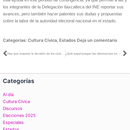
los integrantes de la Delegación tlaxcalteca del INE reportar sus
avances, pero también hacer patentes sus dudas y propuestas
sobre la labor de la autoridad electoral nacional en el estado.
Categorías:
Cultura Cívica
,
Estados
Deja un comentario
Ant
S
Hay que respetar la decisión de los ciudadanos expresada en las urnas: Lorenzo Córdova
¿Qué papel juegan las alternancias en un régimen democrático?
Categorías
Al día
Cultura Cívica
Discursos
Elecciones 2025
Especiales
Estados