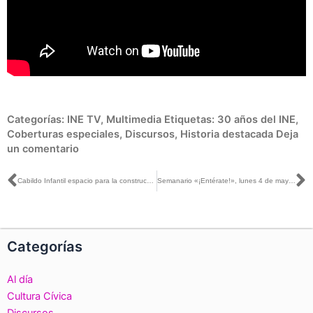
Categorías:
INE TV
,
Multimedia
Etiquetas:
30 años del INE
,
Coberturas especiales
,
Discursos
,
Historia destacada
Deja
un comentario
Ant
S
Cabildo Infantil espacio para la construcción de ciudadanía
Semanario «¡Entérate!», lunes 4 de mayo de 2020
Categorías
Al día
Cultura Cívica