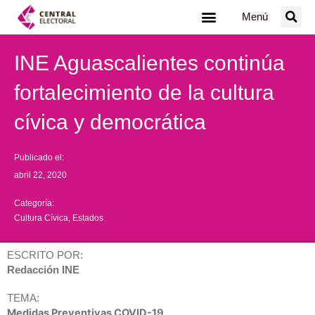
Ir
Menú
al
contenido
INE Aguascalientes continúa
fortalecimiento de la cultura
cívica y democrática
Publicado el:
abril 22, 2020
Categoría:
Cultura Cívica
,
Estados
ESCRITO POR:
Redacción INE
TEMA:
Medidas Preventivas COVID-19