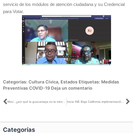
servicio de los módulos de atención ciudadana y su Credencial
para Votar.
Categorías:
Cultura Cívica
,
Estados
Etiquetas:
Medidas
Preventivas COVID-19
Deja un comentario
Ant
S
Moo’, ¿por qué la guacamaya es la mensajera del Mayab?
Inicia INE Baja California implementación del Sistema de Gestión de la Calidad en los MAC
Categorías