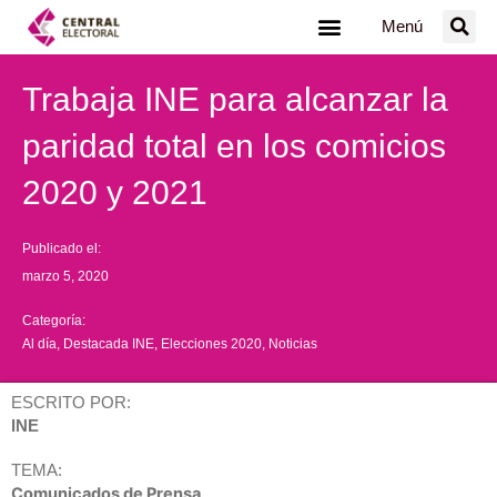
Ir
Menú
al
contenido
Trabaja INE para alcanzar la
paridad total en los comicios
2020 y 2021
Publicado el:
marzo 5, 2020
Categoría:
Al día
,
Destacada INE
,
Elecciones 2020
,
Noticias
ESCRITO POR:
INE
TEMA:
Comunicados de Prensa