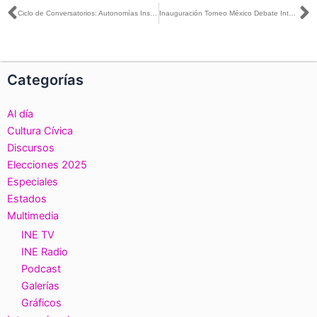
Ant
S
Ciclo de Conversatorios: Autonomías Institucionales y Rendición de Cuentas”
Inauguración Torneo México Debate Interpoliténcnico 2020
Categorías
Al día
Cultura Cívica
Discursos
Elecciones 2025
Especiales
Estados
Multimedia
INE TV
INE Radio
Podcast
Galerías
Gráficos