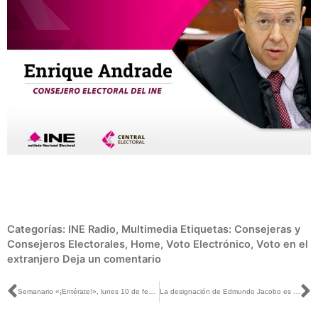
Categorías:
INE Radio
,
Multimedia
Etiquetas:
Consejeras y
Consejeros Electorales
,
Home
,
Voto Electrónico
,
Voto en el
extranjero
Deja un comentario
Ant
S
Semanario «¡Entérate!», lunes 10 de febrero de 2020
La designación de Edmundo Jacobo es también un acto de autonomía: Córdova en entrevista con Loret