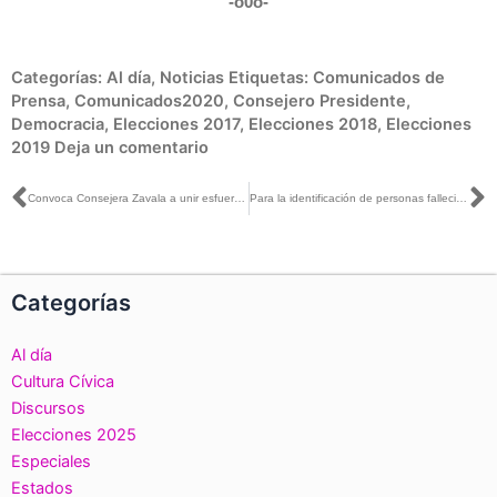
-o0o-
Categorías:
Al día
,
Noticias
Etiquetas:
Comunicados de
Prensa
,
Comunicados2020
,
Consejero Presidente
,
Democracia
,
Elecciones 2017
,
Elecciones 2018
,
Elecciones
2019
Deja un comentario
Ant
S
Convoca Consejera Zavala a unir esfuerzo para garantizar la representación política
Para la identificación de personas fallecidas, el INE compara las huellas dactilares con los registros del padrón electoral
Categorías
Al día
Cultura Cívica
Discursos
Elecciones 2025
Especiales
Estados