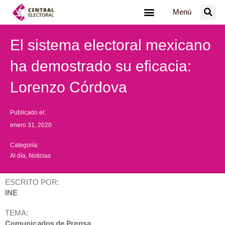
Ir
Menú
al
contenido
El sistema electoral mexicano
ha demostrado su eficacia:
Lorenzo Córdova
Publicado el:
enero 31, 2020
Categoría:
Al día
,
Noticias
ESCRITO POR:
INE
TEMA:
Comunicados de Prensa