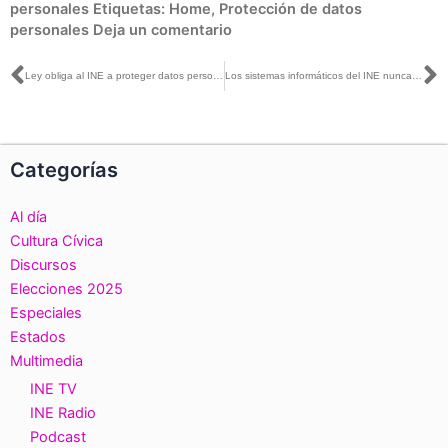
personales
Etiquetas:
Home
,
Protección de datos
personales
Deja un comentario
Ant
S
Ley obliga al INE a proteger datos personales de las y los mexicanos: René Miranda
Los sistemas informáticos del INE nunca han sido vulnerados
Categorías
Al día
Cultura Cívica
Discursos
Elecciones 2025
Especiales
Estados
Multimedia
INE TV
INE Radio
Podcast