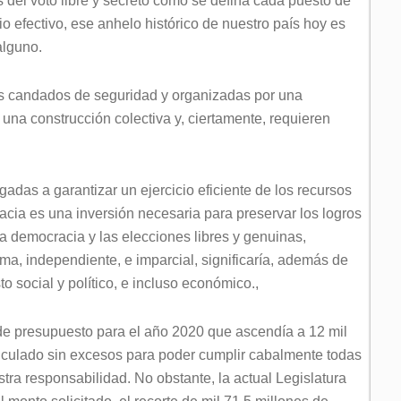
s del voto libre y secreto como se defina cada puesto de
io efectivo, ese anhelo histórico de nuestro país hoy es
alguno.
les candados de seguridad y organizadas por una
una construcción colectiva y, ciertamente, requieren
gadas a garantizar un ejercicio eficiente de los recursos
acia es una inversión necesaria para preservar los logros
la democracia y las elecciones libres y genuinas,
ma, independiente, e imparcial, significaría, además de
o social y político, e incluso económico.,
 de presupuesto para el año 2020 que ascendía a 12 mil
alculado sin excesos para poder cumplir cabalmente todas
stra responsabilidad. No obstante, la actual Legislatura