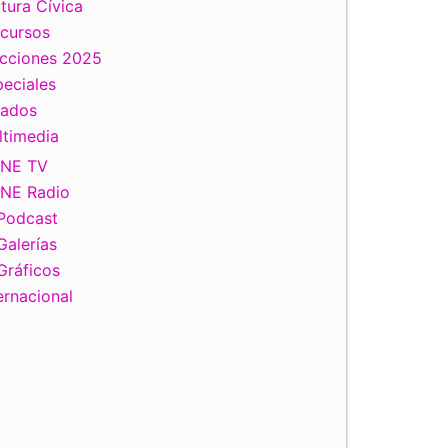
tura Cívica
scursos
ecciones 2025
eciales
tados
ltimedia
INE TV
INE Radio
Podcast
Galerías
Gráficos
ernacional