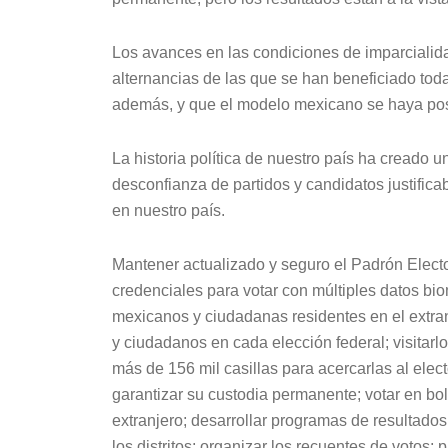
Los avances en las condiciones de imparcialida
alternancias de las que se han beneficiado todas
además, y que el modelo mexicano se haya posi
La historia política de nuestro país ha creado 
desconfianza de partidos y candidatos justifica
en nuestro país.
Mantener actualizado y seguro el Padrón Electo
credenciales para votar con múltiples datos bi
mexicanos y ciudadanas residentes en el extran
y ciudadanos en cada elección federal; visitarlo
más de 156 mil casillas para acercarlas al elect
garantizar su custodia permanente; votar en bol
extranjero; desarrollar programas de resultado
los distritos; organizar los recuentes de votos;