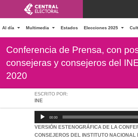
Ir
al
contenido
Al día
Multimedia
Estados
Elecciones 2025
Cul
Conferencia de Prensa, con pos
consejeras y consejeros del INE
2020
ESCRITO POR:
INE
Reproductor
00:00
de
VERSIÓN ESTENOGRÁFICA DE LA CONFER
audio
CONSEJEROS DEL INSTITUTO NACIONAL E