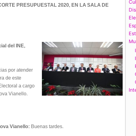
de
Cul
CORTE PRESUPUESTAL 2020, EN LA SALA DE
flecha
Di
arriba/abajo
El
para
Esp
aumentar
Es
o
Mu
al del INE,
disminuir
el
volumen.
ias por atender
ura de este
Electoral a cargo
Int
ova Vianello.
ova Vianello:
Buenas tardes.