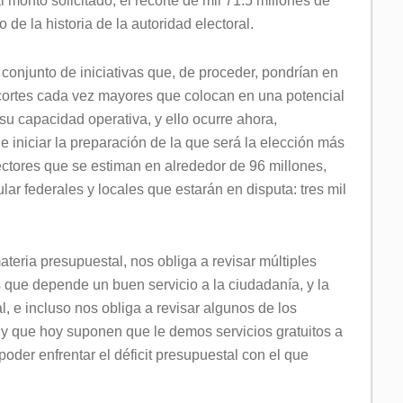
 monto solicitado, el recorte de mil 71.5 millones de
 de la historia de la autoridad electoral.
conjunto de iniciativas que, de proceder, pondrían en
ecortes cada vez mayores que colocan en una potencial
su capacidad operativa, y ello ocurre ahora,
 iniciar la preparación de la que será la elección más
lectores que se estiman en alrededor de 96 millones,
r federales y locales que estarán en disputa: tres mil
materia presupuestal, nos obliga a revisar múltiples
s que depende un buen servicio a la ciudadanía, y la
al, e incluso nos obliga a revisar algunos de los
y que hoy suponen que le demos servicios gratuitos a
oder enfrentar el déficit presupuestal con el que