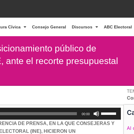
tura Cívica
Consejo General
Discursos
ABC Electoral
icionamiento público de
, ante el recorte presupuestal
TE
Co
Utiliza
Ca
00:00
las
ENCIA DE PRENSA, EN LA QUE CONSEJERAS Y
teclas
Al 
LECTORAL (INE), HICIERON UN