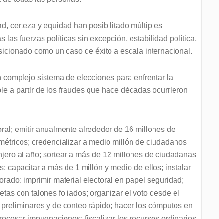
d, certeza y equidad han posibilitado múltiples
 las fuerzas políticas sin excepción, estabilidad política,
cionado como un caso de éxito a escala internacional.
un complejo sistema de elecciones para enfrentar la
ble a partir de los fraudes que hace décadas ocurrieron
ral; emitir anualmente alrededor de 16 millones de
ométricos; credencializar a medio millón de ciudadanos
jero al año; sortear a más de 12 millones de ciudadanas
s; capacitar a más de 1 millón y medio de ellos; instalar
orado: imprimir material electoral en papel seguridad;
etas con talones foliados; organizar el voto desde el
s preliminares y de conteo rápido; hacer los cómputos en
 procesar impugnaciones; fiscalizar los recursos ordinarios