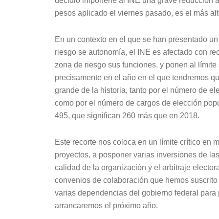
decidió imponerle al INE una grave reducción al
pesos aplicado el viernes pasado, es el más alto
En un contexto en el que se han presentado un 
riesgo se autonomía, el INE es afectado con r
zona de riesgo sus funciones, y ponen al límite 
precisamente en el año en el que tendremos que
grande de la historia, tanto por el número de e
como por el número de cargos de elección popula
495, que significan 260 más que en 2018.
Este recorte nos coloca en un límite crítico en 
proyectos, a posponer varias inversiones de la
calidad de la organización y el arbitraje elector
convenios de colaboración que hemos suscrito 
varias dependencias del gobierno federal para p
arrancaremos el próximo año.