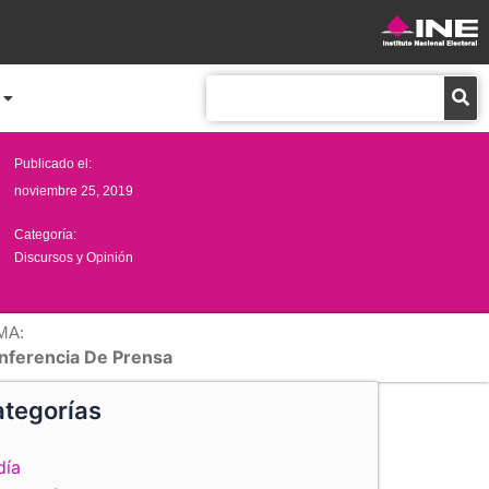
Buscar
Publicado el:
noviembre 25, 2019
Categoría:
Discursos y Opinión
MA:
nferencia De Prensa
tegorías
día