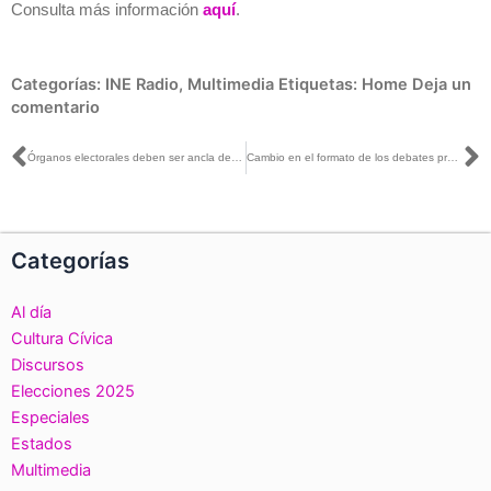
Consulta más información
aquí
.
Categorías:
INE Radio
,
Multimedia
Etiquetas:
Home
Deja un
comentario
Ant
S
Órganos electorales deben ser ancla de la estabilidad política: Lorenzo Córdova
Cambio en el formato de los debates presidenciales logró interacción con la ciudadanía: INE Puebla
Categorías
Al día
Cultura Cívica
Discursos
Elecciones 2025
Especiales
Estados
Multimedia