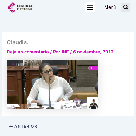
Ir
Menú
al
contenido
Claudia.
Deja un comentario
/ Por
INE
/
6 noviembre, 2019
ANTERIOR