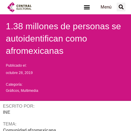
Ir
Menú
al
contenido
1.38 millones de personas se
autoidentifican como
afromexicanas
Publicado el:
octubre 28, 2019
Categoría:
Gráficos
,
Multimedia
ESCRITO POR:
INE
TEMA:
Comunidad afromexicana