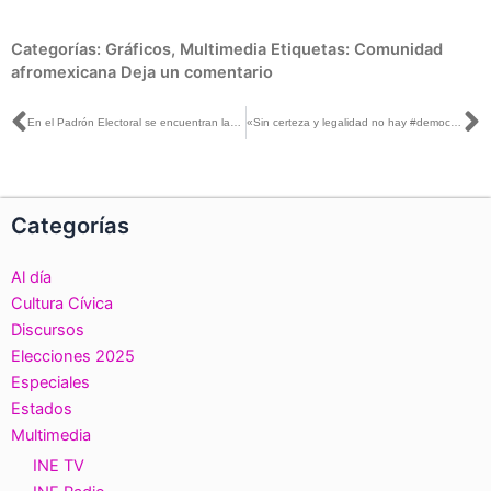
Categorías:
Gráficos
,
Multimedia
Etiquetas:
Comunidad
afromexicana
Deja un comentario
Ant
S
En el Padrón Electoral se encuentran las y los ciudadanos mexicanos que solicitan su Credencial para Votar
«Sin certeza y legalidad no hay #democracia”, artículo de la Consejera Dania Ravel, publicado en El Sol de México
Categorías
Al día
Cultura Cívica
Discursos
Elecciones 2025
Especiales
Estados
Multimedia
INE TV