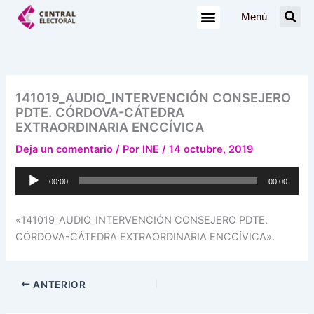
Ir
Menú
al
contenido
141019_AUDIO_INTERVENCIÓN CONSEJERO
PDTE. CÓRDOVA-CÁTEDRA
EXTRAORDINARIA ENCCÍVICA
Deja un comentario
/ Por
INE
/
14 octubre, 2019
Reproductor
00:00
00:00
de
audio
«141019_AUDIO_INTERVENCIÓN CONSEJERO PDTE.
CÓRDOVA-CÁTEDRA EXTRAORDINARIA ENCCÍVICA».
ANTERIOR