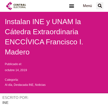
Ir
Menú
al
contenido
Instalan INE y UNAM la
Cátedra Extraordinaria
ENCCÍVICA Francisco I.
Madero
Publicado el:
octubre 14, 2019
Categoría:
Al día
,
Destacada INE
,
Noticias
ESCRITO POR:
INE