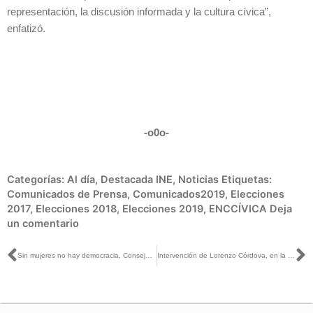
representación, la discusión informada y la cultura cívica”,
enfatizó.
-o0o-
Categorías:
Al día
,
Destacada INE
,
Noticias
Etiquetas:
Comunicados de Prensa
,
Comunicados2019
,
Elecciones
2017
,
Elecciones 2018
,
Elecciones 2019
,
ENCCÍVICA
Deja
un comentario
Ant
S
Sin mujeres no hay democracia, Consejera Dania Ravel Cuevas
Intervención de Lorenzo Córdova, en la instalación de la Cátedra Extraordinaria ENCCÍVICA Francisco I. Madero