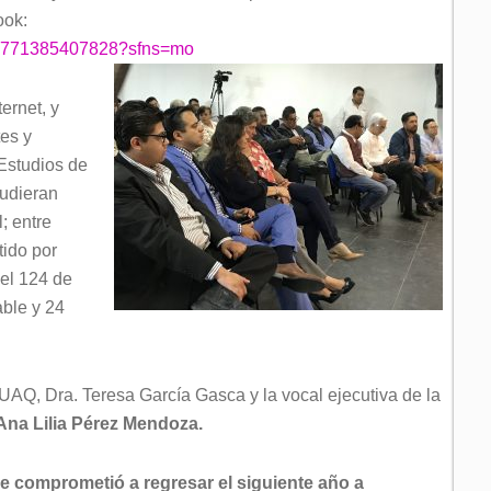
ook:
484771385407828?sfns=mo
ernet, y
es y
Estudios de
pudieran
; entre
tido por
 el 124 de
able y 24
 UAQ, Dra. Teresa García Gasca y la vocal ejecutiva de la
 Ana Lilia Pérez Mendoza.
e comprometió a regresar el siguiente año a