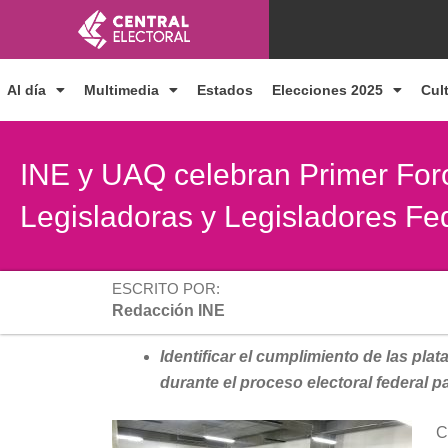
Ir
al
contenido
Al día
Multimedia
Estados
Elecciones 2025
Cul
INE y UAQ celebran Primer For
Legisladoras y Legisladores Fe
ESCRITO POR:
Redacción INE
Identificar el cumplimiento de las pla
durante el proceso electoral federal pa
C