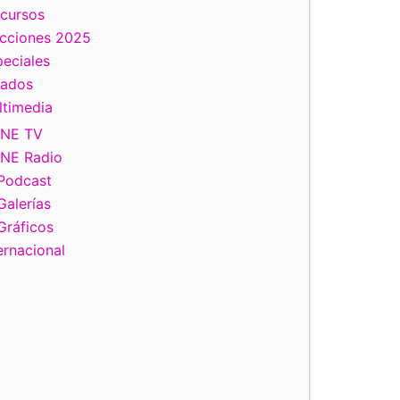
scursos
ecciones 2025
eciales
tados
ltimedia
INE TV
INE Radio
Podcast
Galerías
Gráficos
ernacional