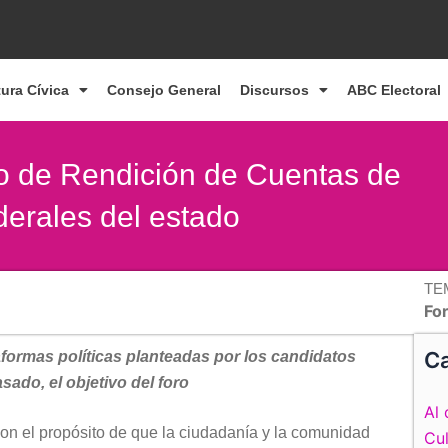
tura Cívica
Consejo General
Discursos
ABC Electoral
o de Rendición de Cuentas de
derales del estado
TE
Fo
Ca
taformas políticas planteadas por los candidatos
sado, el objetivo del foro
Al 
on el propósito de que la ciudadanía y la comunidad
Cul