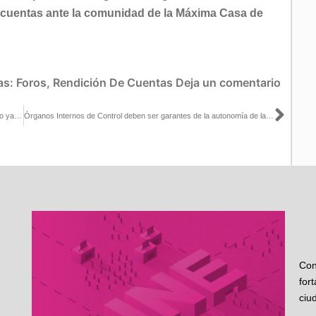
e cuentas ante la comunidad de la Máxima Casa de
as:
Foros
,
Rendición De Cuentas
Deja un comentario
Sigu
No se pueden cambiar las reglas en Baja California cuando el juego ya concluyó: Lorenzo Córdova con Sergio Samiento y Lupita Juárez
Órganos Internos de Control deben ser garantes de la autonomía de las autoridades electorales: Lorenzo Córdova
Con
for
ciu