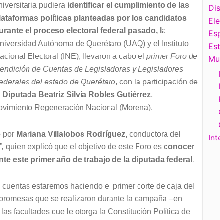
niversitaria pudiera
identificar el cumplimiento de las
Di
lataformas políticas planteadas por los candidatos
El
urante el proceso electoral federal pasado, l
a
Esp
niversidad Autónoma de Querétaro (UAQ) y el Instituto
Es
acional Electoral (INE), llevaron a cabo el
primer Foro de
Mu
endición de Cuentas de Legisladoras y Legisladores
ederales del estado de Querétaro
, con la participación de
a
Diputada Beatriz Silvia Robles Gutiérrez
,
o Movimiento Regeneración Nacional (Morena).
o por
Mariana Villalobos Rodríguez,
conductora del
Int
”,
quien explicó que el objetivo de este Foro es
conocer
e este primer año de trabajo de la diputada federal.
e cuentas estaremos haciendo el primer corte de caja del
 promesas que se realizaron durante la campaña –en
las facultades que le otorga la Constitución Política de