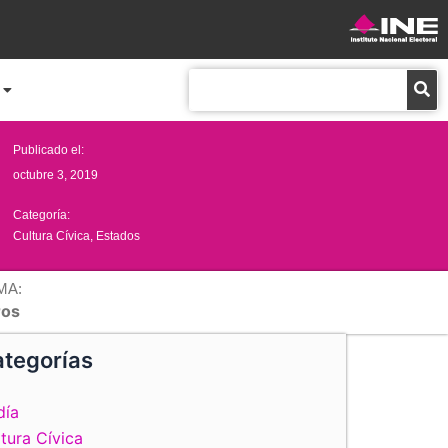
Buscar
Publicado el:
octubre 3, 2019
Categoría:
Cultura Cívica
,
Estados
MA:
ros
tegorías
día
tura Cívica