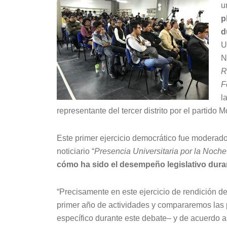
u
p
d
U
N
R
F
l
representante del tercer distrito por el partid
Este primer ejercicio democrático fue moderad
noticiario “
Presencia Universitaria por la Noche
cómo ha sido el desempeño legislativo durant
“Precisamente en este ejercicio de rendición d
primer año de actividades y compararemos las
específico durante este debate– y de acuerdo a 