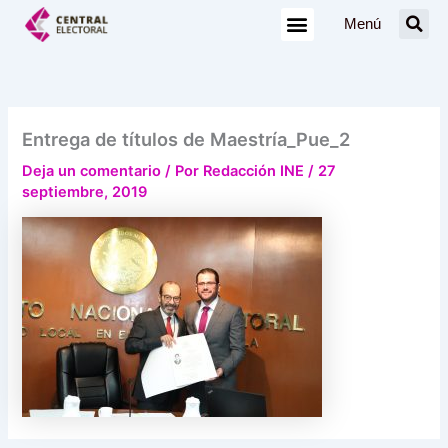
Ir
Menú
al
contenido
Entrega de títulos de Maestría_Pue_2
Deja un comentario
/ Por
Redacción INE
/
27
septiembre, 2019