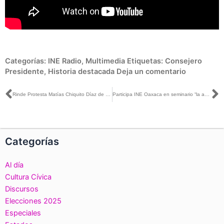
Categorías:
INE Radio
,
Multimedia
Etiquetas:
Consejero
Presidente
,
Historia destacada
Deja un comentario
Ant
S
Rinde Protesta Matías Chiquito Díaz de León como Vocal Ejecutivo del INE en Zacatecas
Participa INE Oaxaca en seminario “la administración Electoral desde la perspectiva de los derechos humanos”
Categorías
Al día
Cultura Cívica
Discursos
Elecciones 2025
Especiales