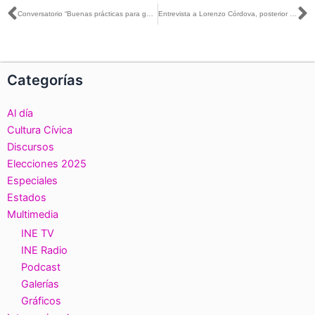
Ant
S
Conversatorio “Buenas prácticas para garantizar el derecho a la no discriminación de las personas LGBTI en los centro laborales”
Entrevista a Lorenzo Córdova, posterior a su participación en la Reunión Plenaria de los senadores del PAN
Categorías
Al día
Cultura Cívica
Discursos
Elecciones 2025
Especiales
Estados
Multimedia
INE TV
INE Radio
Podcast
Galerías
Gráficos