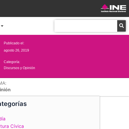
Buscar
Publicado el:
agosto 26, 2019
Categoría:
Discursos y Opinión
MA:
inión
tegorías
día
tura Cívica