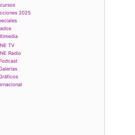
scursos
ecciones 2025
eciales
tados
ltimedia
INE TV
INE Radio
Podcast
Galerías
Gráficos
ernacional