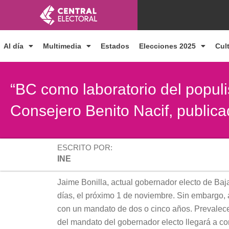
Ir
al
contenido
Al día
Multimedia
Estados
Elecciones 2025
Cul
“BC como laboratorio del populis
Consejero Benito Nacif, publica
ESCRITO POR:
INE
Jaime Bonilla, actual gobernador electo de Baja
días, el próximo 1 de noviembre. Sin embargo,
con un mandato de dos o cinco años. Prevalece 
del mandato del gobernador electo llegará a c