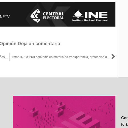
Opinión
Deja un comentario
Sigu
«Programas sociales sin florero”, artículo del Consejero Marco Baños, publicado en El Economista
Firman INE e INAI convenio en materia de transparencia, protección de datos personales y rendición de cuentas
Con
for