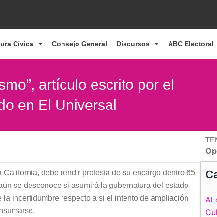
tura Cívica
Consejo General
Discursos
ABC Electoral
mo”, artículo escrito por el
do en El Universal
TE
Op
Ca
 California, debe rendir protesta de su encargo dentro 65
 aún se desconoce si asumirá la gubernatura del estado
la incertidumbre respecto a si el intento de ampliación
Al 
onsumarse.
Cul