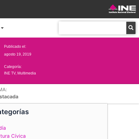
Buscar
Publicado el:
agosto 19, 2019
Categoría:
INE TV
,
Multimedia
MA:
stacada
tegorías
día
tura Cívica