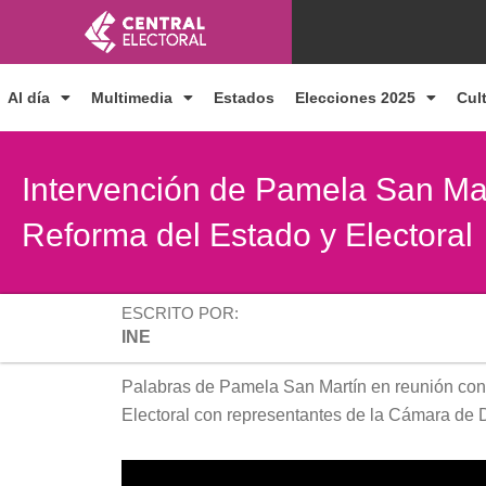
Ir
al
contenido
Al día
Multimedia
Estados
Elecciones 2025
Cul
Intervención de Pamela San Mart
Reforma del Estado y Electoral
ESCRITO POR:
INE
Palabras de Pamela San Martín en reunión con 
Electoral con representantes de la Cámara de 