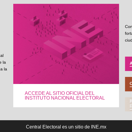
Con
for
ciu
al
 la
a la
ACCEDE AL SITIO OFICIAL DEL
INSTITUTO NACIONAL ELECTORAL
Central Electoral es un sitio de INE.mx