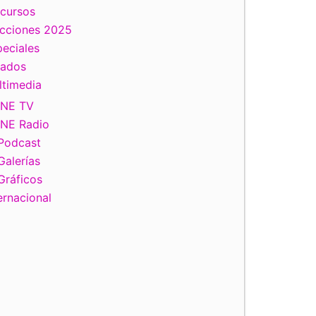
scursos
ecciones 2025
eciales
tados
ltimedia
INE TV
INE Radio
Podcast
Galerías
Gráficos
ernacional