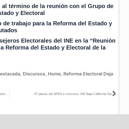
 al término de la reunión con el Grupo de
stado y Electoral
 de trabajo para la Reforma del Estado y
putados
sejeros Electorales del INE en la “Reunión
la Reforma del Estado y Electoral de la
estacada
,
Discursos
,
Home
,
Reforma Electoral
Deja
Sigu
Intervención de José Roberto Ruiz en reunión de trabajo para la Reforma del Estado y Electoral
97 plazas del SPEN a concurso: INE Baja California Sur