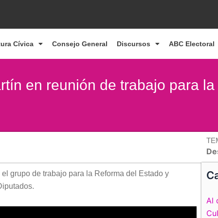
tura Cívica
Consejo General
Discursos
ABC Electoral
ín en reunión de trabajo para la
TE
De
Ca
el grupo de trabajo para la Reforma del Estado y
Diputados.
Al 
Cul