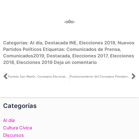
-o0o-
Categorías:
Al día
,
Destacada INE
,
Elecciones 2019
,
Nuevos
Partidos Políticos
Etiquetas:
Comunicados de Prensa
,
Comunicados2019
,
Destacada
,
Elecciones 2017
,
Elecciones
2018
,
Elecciones 2019
Deja un comentario
Ant
S
Pamela San Martín, Consejera Electoral, en entrevista con Jesús Martín Mendoza
Posicionamiento del Consejero Presidente del INE, Lorenzo Córdova Vianello, respecto a la ampliación de mandato en Baja California
Categorías
Al día
Cultura Cívica
Discursos