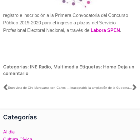
registro e inscripción a la Primera Convocatoria del Concurso
Público 2019-2020 para el ingreso a plazas del Servicio
Profesional Electoral Nacional, a través de
Labora SPEN
.
Categorías:
INE Radio
,
Multimedia
Etiquetas:
Home
Deja un
comentario
Ant
S
Entrevista de Ciro Murayama con Carlos Loret sobre la extensión del periodo de Gubernatura en BC
Inaceptable la ampliación de la Gubernatura a 5 años en BC: Pamela San Martín con Joaquín López Dóriga
Categorías
Al día
Cultura Cívica