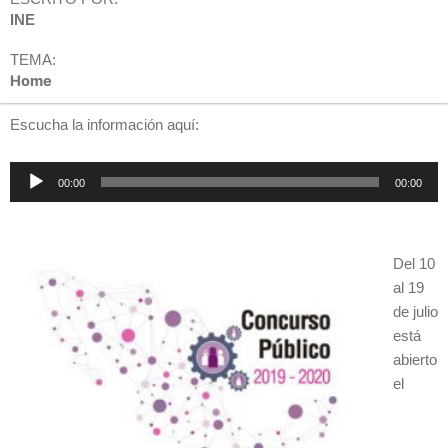
INE
TEMA:
Home
Escucha la información aquí:
Reproductor
00:00
00:00
de
audio
Del 10
al 19
de julio
está
abierto
el