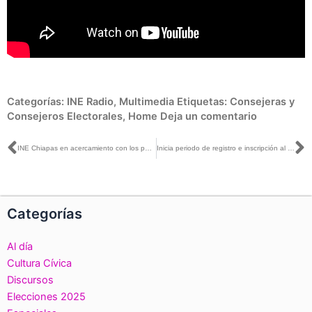
Categorías:
INE Radio
,
Multimedia
Etiquetas:
Consejeras y
Consejeros Electorales
,
Home
Deja un comentario
Ant
S
INE Chiapas en acercamiento con los partidos políticos en materia de fiscalización
Inicia periodo de registro e inscripción al Concurso Público 2019-2020 para ocupar plazas del Servicio Profesional Electoral Nacional
Categorías
Al día
Cultura Cívica
Discursos
Elecciones 2025