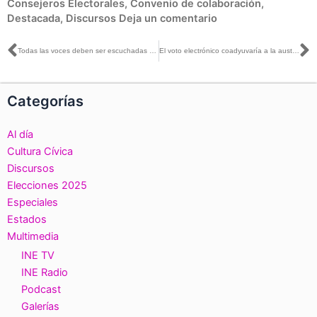
Consejeros Electorales
,
Convenio de colaboración
,
Destacada
,
Discursos
Deja un comentario
Ant
S
Todas las voces deben ser escuchadas en la discusión de la Reforma Electoral: Marco Baños
El voto electrónico coadyuvaría a la austeridad: Marco Baños
Categorías
Al día
Cultura Cívica
Discursos
Elecciones 2025
Especiales
Estados
Multimedia
INE TV
INE Radio
Podcast
Galerías