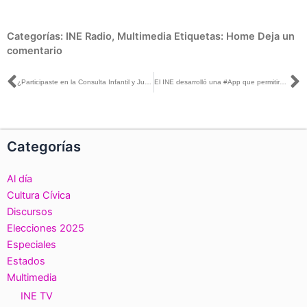
Categorías:
INE Radio
,
Multimedia
Etiquetas:
Home
Deja un
comentario
Ant
S
¿Participaste en la Consulta Infantil y Juvenil 2018?
El INE desarrolló una #App que permitirá a los partidos afiliar, ratificar o refrendar a sus militantes
Categorías
Al día
Cultura Cívica
Discursos
Elecciones 2025
Especiales
Estados
Multimedia
INE TV