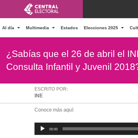
Ir
al
contenido
Al día
Multimedia
Estados
Elecciones 2025
Cul
¿Sabías que el 26 de abril el IN
Consulta Infantil y Juvenil 2018
ESCRITO POR:
INE
Conoce más aquí:
Reproductor
00:00
de