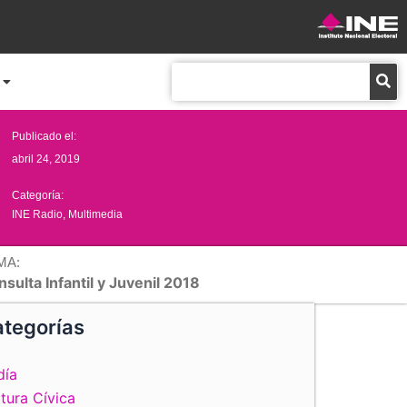
Buscar
Publicado el:
abril 24, 2019
Categoría:
INE Radio
,
Multimedia
MA:
sulta Infantil y Juvenil 2018
tegorías
día
tura Cívica