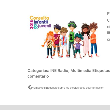
audio
E
C
n
l
c
Categorías:
INE Radio
,
Multimedia
Etiqueta
comentario
Ant
Promueve INE debate sobre los efectos de la desinformación