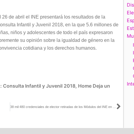
teclas
Di
de
El
l 26 de abril el INE presentará los resultados de la
flecha
Esp
onsulta Infantil y Juvenil 2018, en la que 5.6 millones de
arriba/abajo
Es
iñas, niños y adolescentes de todo el país expresaron
para
Mu
ibremente su opinión sobre la igualdad de género en la
aumentar
onvivencia cotidiana y los derechos humanos.
o
disminuir
el
volumen.
Int
s:
Consulta Infantil y Juvenil 2018
,
Home
Deja un
Sigu
38 mil 480 credenciales de elector retiradas de los Módulos del INE en Morelos