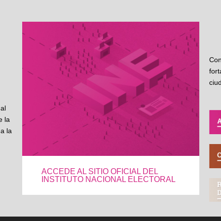
Con
for
ciu
al
 la
a la
ACCEDE AL SITIO OFICIAL DEL
INSTITUTO NACIONAL ELECTORAL