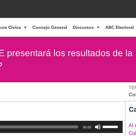
tura Cívica
Consejo General
Discursos
ABC Electoral
E presentará los resultados de la
?
TE
Con
Ca
Utiliza
Al 
00:00
las
Cul