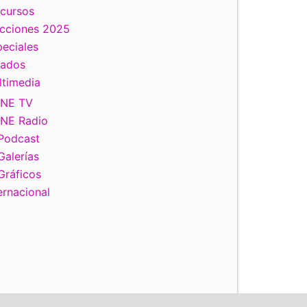
scursos
ecciones 2025
eciales
tados
ltimedia
INE TV
INE Radio
Podcast
Galerías
Gráficos
ernacional
iente