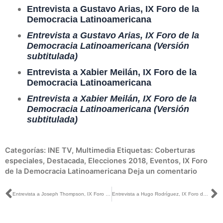
Entrevista a Gustavo Arias, IX Foro de la
Democracia Latinoamericana
Entrevista a Gustavo Arias, IX Foro de la
Democracia Latinoamericana (Versión
subtitulada)
Entrevista a Xabier Meilán, IX Foro de la
Democracia Latinoamericana
Entrevista a Xabier Meilán, IX Foro de la
Democracia Latinoamericana (Versión
subtitulada)
Categorías:
INE TV
,
Multimedia
Etiquetas:
Coberturas
especiales
,
Destacada
,
Elecciones 2018
,
Eventos
,
IX Foro
de la Democracia Latinoamericana
Deja un comentario
Ant
S
Entrevista a Joseph Thompson, IX Foro de la Democracia Latinoamericana
Entrevista a Hugo Rodríguez, IX Foro de la Democracia Latinoamericana