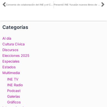
Ant
S
Convenio de colaboración del INE y el Consejo Nacional Electoral de Colombia
Presentó INE Yucatán nuevos libros de cuento y novela gráfica en el marco de la FILEY 2019
Categorías
Al día
Cultura Cívica
Discursos
Elecciones 2025
Especiales
Estados
Multimedia
INE TV
INE Radio
Podcast
Galerías
Gráficos