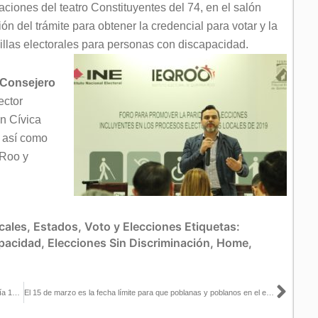
aciones del teatro Constituyentes del 74, en el salón
n del trámite para obtener la credencial para votar y la
illas electorales para personas con discapacidad.
Consejero
ector
n Cívica
así como
 Roo y
cales
,
Estados
,
Voto y Elecciones
Etiquetas:
pacidad
,
Elecciones Sin Discriminación
,
Home
,
Sigu
Sesión Extraordinaria urgente del Consejo General, celebrada el día 12 de marzo de 2019
El 15 de marzo es la fecha límite para que poblanas y poblanos en el extranjero soliciten su inscripción a la Lista Nominal