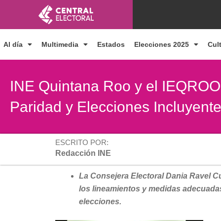
Ir
al
contenido
Al día
Multimedia
Estados
Elecciones 2025
Cul
INE Quintana Roo y el IEQROO 
Paridad y Elecciones Incluyent
ESCRITO POR:
Redacción INE
La Consejera Electoral Dania Ravel Cu
los lineamientos y medidas adecuadas 
elecciones.