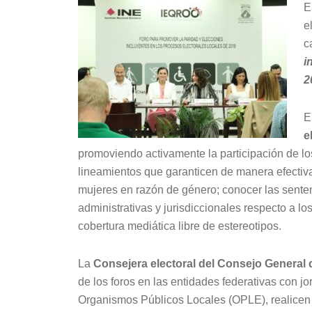
E
e
c
i
2
E
e
promoviendo activamente la participación de lo
lineamientos que garanticen de manera efectiva l
mujeres en razón de género; conocer las senten
administrativas y jurisdiccionales respecto a l
cobertura mediática libre de estereotipos.
La
Consejera electoral del Consejo General
de los foros en las entidades federativas con jo
Organismos Públicos Locales (OPLE), realice