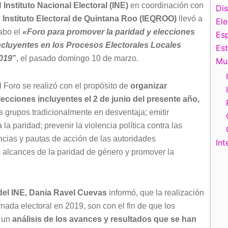
l
Instituto Nacional Electoral (INE)
en coordinación con
Di
l
Instituto Electoral de Quintana Roo (IEQROO)
llevó a
El
abo el
«Foro para promover la paridad y elecciones
Esp
ncluyentes en los Procesos Electorales Locales
Es
019
”
, el pasado domingo 10 de marzo.
Mu
l Foro se realizó con el propósito de
organizar
lecciones incluyentes el 2 de junio del presente año,
s grupos tradicionalmente en desventaja; emitir
a paridad; prevenir la violencia política contra las
cias y pautas de acción de las autoridades
Int
os alcances de la paridad de género y promover la
 del INE, Dania Ravel Cuevas
informó, que la realización
rnada electoral en 2019, son con el fin de que los
n un
análisis de los avances y resultados que se han