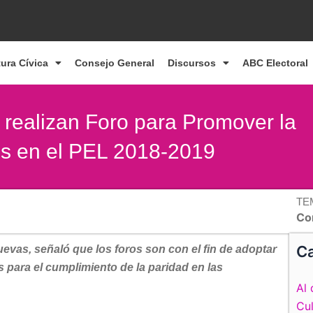
tura Cívica
Consejo General
Discursos
ABC Electoral
realizan Foro para Promover la
es en el PEL 2018-2019
TE
Co
Ca
evas, señaló que los foros son con el fin de adoptar
para el cumplimiento de la paridad en las
Al 
Cul