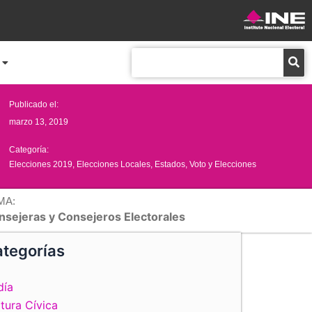
Buscar
Publicado el:
marzo 13, 2019
Categoría:
Elecciones 2019
,
Elecciones Locales
,
Estados
,
Voto y Elecciones
MA:
nsejeras y Consejeros Electorales
tegorías
día
tura Cívica