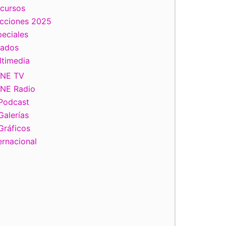
scursos
ecciones 2025
eciales
tados
ltimedia
INE TV
INE Radio
Podcast
Galerías
Gráficos
ernacional