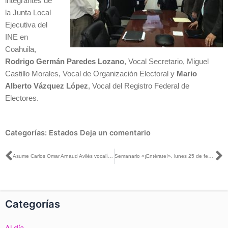
integrantes de
la Junta Local
Ejecutiva del
INE en
Coahuila,
Rodrigo Germán Paredes Lozano
, Vocal Secretario, Miguel
Castillo Morales, Vocal de Organización Electoral y
Mario
Alberto Vázquez López
, Vocal del Registro Federal de
Electores.
Categorías:
Estados
Deja un comentario
Ant
S
Asume Carlos Omar Arnaud Avilés vocalía del RFE DEL INE Baja California Sur
Semanario «¡Entérate!», lunes 25 de febrero de 2019
Categorías
Al día