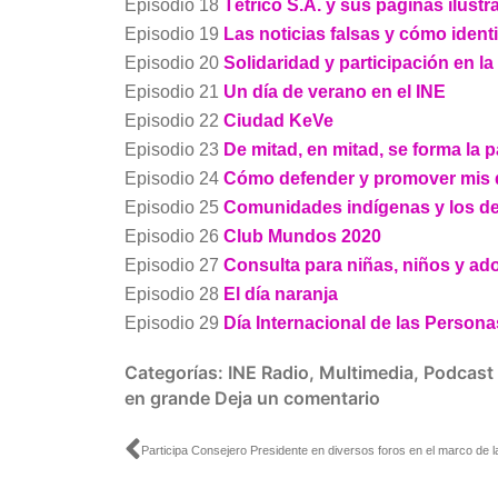
Episodio 18
Tétrico S.A. y sus páginas ilust
Episodio 19
Las noticias falsas y cómo identi
Episodio 20
Solidaridad y participación en l
Episodio 21
Un día de verano en el INE
Episodio 22
Ciudad KeVe
Episodio 23
De mitad, en mitad, se forma la 
Episodio 24
Cómo defender y promover mis
Episodio 25
Comunidades indígenas y los de
Episodio 26
Club Mundos 2020
Episodio 27
Consulta para niñas, niños y ad
Episodio 28
El día naranja
Episodio 29
Día Internacional de las Person
Categorías:
INE Radio
,
Multimedia
,
Podcast
en grande
Deja un comentario
Ant