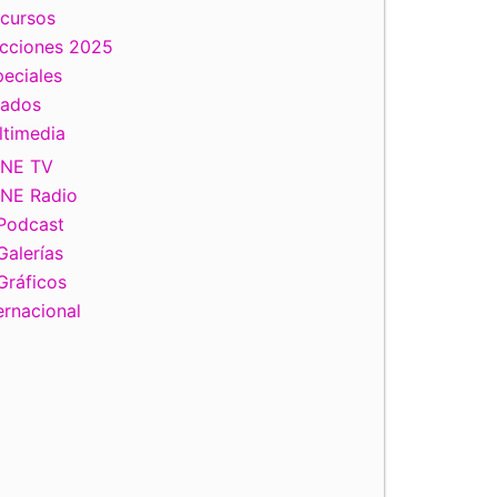
scursos
ecciones 2025
eciales
tados
ltimedia
INE TV
INE Radio
Podcast
Galerías
Gráficos
ernacional