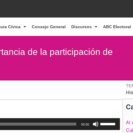
tura Cívica
Consejo General
Discursos
ABC Electoral
ancia de la participación de
TE
Hi
Ca
Utiliza
Al 
00:00
las
Cul