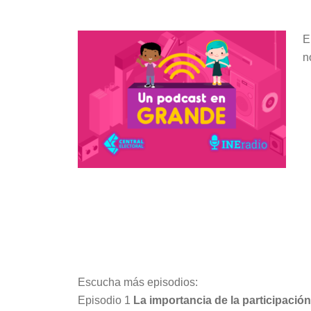
audio
E
n
Escucha más episodios:
Episodio 1
L
a importancia de la participació