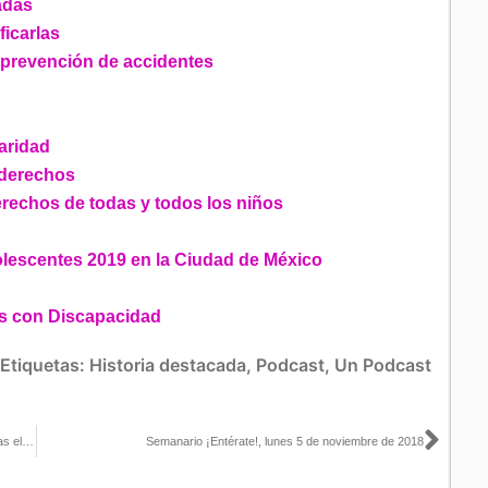
radas
ficarlas
a prevención de accidentes
paridad
 derechos
rechos de todas y todos los niños
olescentes 2019 en la Ciudad de México
as con Discapacidad
Etiquetas:
Historia destacada
,
Podcast
,
Un Podcast
Sigu
Participa Consejero Presidente en diversos foros en el marco de las elecciones en Estados Unidos
Semanario ¡Entérate!, lunes 5 de noviembre de 2018