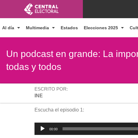
Ir
al
contenido
Al día
Multimedia
Estados
Elecciones 2025
Cul
Un podcast en grande: La import
todas y todos
ESCRITO POR:
INE
Escucha el episodio 1:
Reproductor
00:00
de