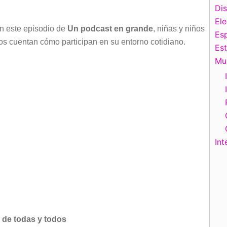
teclas
Di
de
El
n este episodio de
Un podcast en grande
, niñas y niños
flecha
Esp
os cuentan cómo participan en su entorno cotidiano.
arriba/abajo
Es
para
Mu
aumentar
o
disminuir
el
volumen.
Int
n de todas y todos