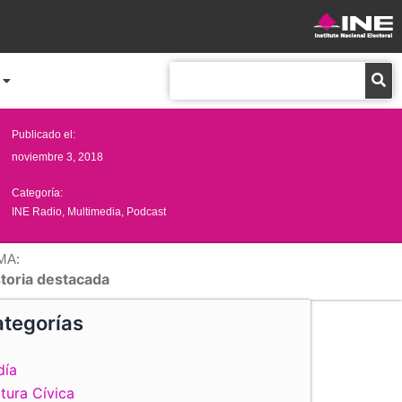
Buscar
Publicado el:
noviembre 3, 2018
Categoría:
INE Radio
,
Multimedia
,
Podcast
MA:
storia destacada
tegorías
día
tura Cívica