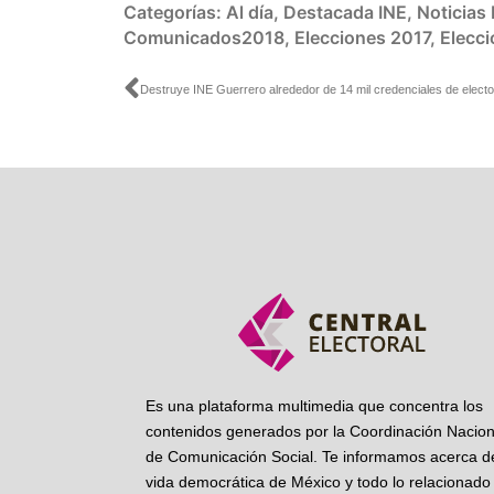
Categorías:
Al día
,
Destacada INE
,
Noticias
Comunicados2018
,
Elecciones 2017
,
Elecc
Ant
Destruye INE Guerrero alrededor de 14 mil credenciales de electo
Es una plataforma multimedia que concentra los
contenidos generados por la Coordinación Nacion
de Comunicación Social. Te informamos acerca de
vida democrática de México y todo lo relacionado 