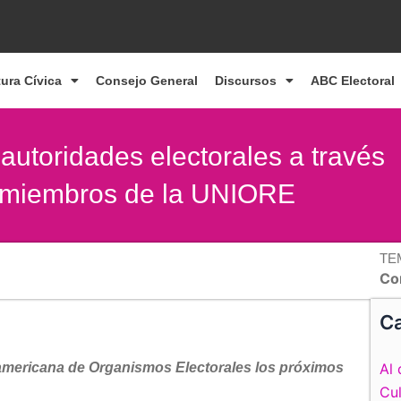
tura Cívica
Consejo General
Discursos
ABC Electoral
s autoridades electorales a través
n miembros de la UNIORE
TE
Co
Ca
ramericana de Organismos Electorales los próximos
Al 
Cul