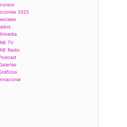
scursos
ecciones 2025
eciales
tados
ltimedia
INE TV
INE Radio
Podcast
Galerías
Gráficos
ernacional