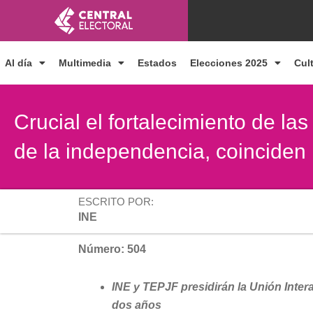
Ir
al
contenido
Al día
Multimedia
Estados
Elecciones 2025
Cul
Crucial el fortalecimiento de la
de la independencia, coincide
ESCRITO POR:
INE
Número: 504
INE y TEPJF presidirán la Unión Inte
dos años