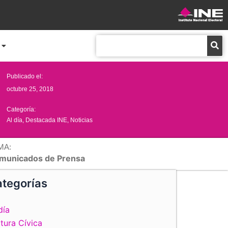
Buscar
Publicado el:
octubre 25, 2018
Categoría:
Al día
,
Destacada INE
,
Noticias
MA:
municados de Prensa
tegorías
día
tura Cívica