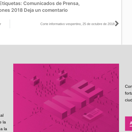
Etiquetas:
Comunicados de Prensa
,
iones 2018
Deja un comentario
Sigu
r
Corte informativo vespertino, 25 de octubre de 2018
Con
for
ciu
al
 la
a la