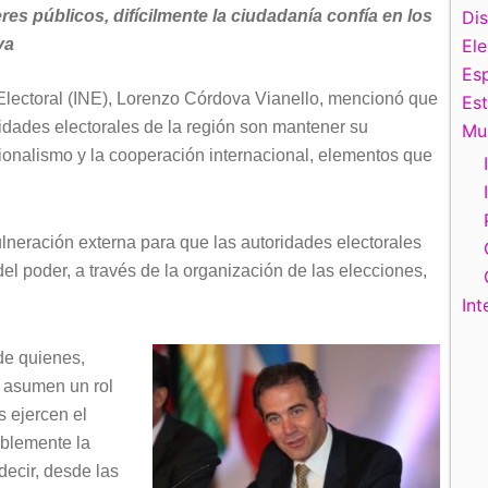
es públicos, difícilmente la ciudadanía confía en los
Di
va
El
Esp
 Electoral (INE), Lorenzo Córdova Vianello, mencionó que
Es
ridades electorales de la región son mantener su
Mu
ionalismo y la cooperación internacional, elementos que
ulneración externa para que las autoridades electorales
el poder, a través de la organización de las elecciones,
Int
 de quienes,
, asumen un rol
 ejercen el
iblemente la
decir, desde las