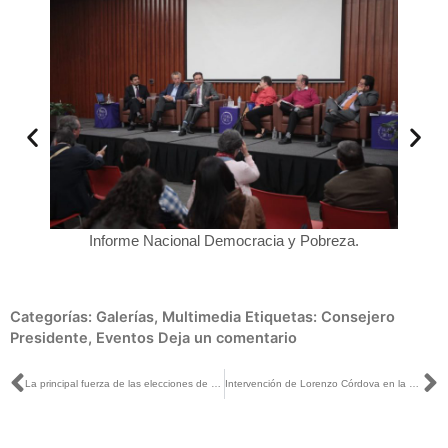
co del
Informe Nacional Democracia y Pobreza.
Lorenz
Categorías:
Galerías
,
Multimedia
Etiquetas:
Consejero
Presidente
,
Eventos
Deja un comentario
Ant
S
La principal fuerza de las elecciones de 2018 fue la apropiación y el involucramiento de la ciudadanía: Lorenzo Córdova
Intervención de Lorenzo Córdova en la Presentación del Informe Nacional Democracia sin Pobreza