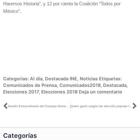
Haremos Historia”, y 12 por ciento la Coalición “Todos por
México”.
Categorías:
Al día
,
Destacada INE
,
Noticias
Etiquetas:
Comunicados de Prensa
,
Comunicados2018
,
Destacada
,
Elecciones 2017
,
Elecciones 2018
Deja un comentario
Ant
S
Sesión Extraordinaria del Consejo General, realizada el día 6 de agosto de 2018
Quien ganó cargos de elección popular lo hizo por la fuerza del voto, no por la influencia del dinero: Ciro Murayama
Categorías