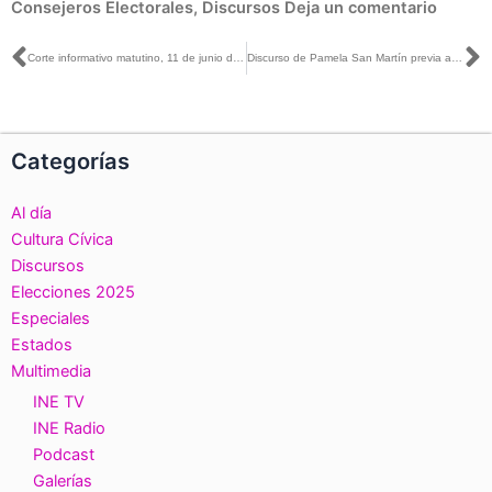
Consejeros Electorales
,
Discursos
Deja un comentario
Ant
S
Corte informativo matutino, 11 de junio de 2018
Discurso de Pamela San Martín previa a la presentación y al recorrido logístico en la SEDE del Tercer Debate Presidencial
Categorías
Al día
Cultura Cívica
Discursos
Elecciones 2025
Especiales
Estados
Multimedia
INE TV
INE Radio
Podcast
Galerías