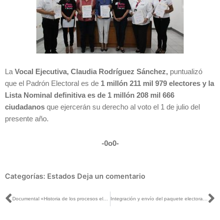
La
Vocal Ejecutiva, Claudia Rodríguez Sánchez,
puntualizó
que el Padrón Electoral es de
1 millón 211 mil 979 electores y la
Lista Nominal definitiva es de 1 millón 208 mil 666
ciudadanos
que ejercerán su derecho al voto el 1 de julio del
presente año.
-0o0-
Categorías:
Estados
Deja un comentario
Ant
S
Documental «Historia de los procesos electorales en México» es una recapitulación histórica de la democracia mexicana: Lorenzo Córdova
Integración y envío del paquete electoral postal del Voto de los Mexicanos Residentes en el Extranjero