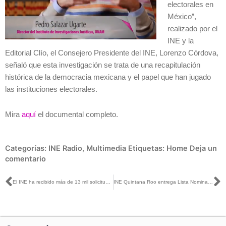
electorales en
México”,
realizado por el
INE y la
Editorial Clío, el Consejero Presidente del INE, Lorenzo Córdova,
señaló que esta investigación se trata de una recapitulación
histórica de la democracia mexicana y el papel que han jugado
las instituciones electorales.
Mira
aquí
el documental completo.
Categorías:
INE Radio
,
Multimedia
Etiquetas:
Home
Deja un
comentario
Ant
S
El INE ha recibido más de 13 mil solicitudes de participación para la Observación Electoral
INE Quintana Roo entrega Lista Nominal de Electores para la Jornada del 1 de julio de 2018