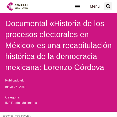
Ir
Menú
al
contenido
Documental «Historia de los
procesos electorales en
México» es una recapitulación
histórica de la democracia
mexicana: Lorenzo Córdova
Publicado el:
mayo 25, 2018
Categoría:
INE Radio
,
Multimedia
ESCRITO POR: