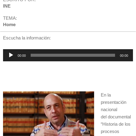
INE
TEMA:
Home
Escucha la información:
Reproductor
00:00
00:00
de
audio
En la
presentación
nacional
del documental
“Historia de los
procesos