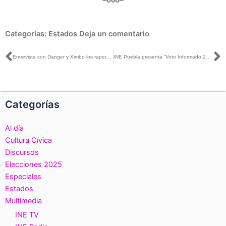
Categorías:
Estados
Deja un comentario
Ant
S
Entrevista con Danger y Ximbo los raperos que explicaron el Segundo Debate Presidencial
INE Puebla presenta “Voto Informado 2018″
Categorías
Al día
Cultura Cívica
Discursos
Elecciones 2025
Especiales
Estados
Multimedia
INE TV