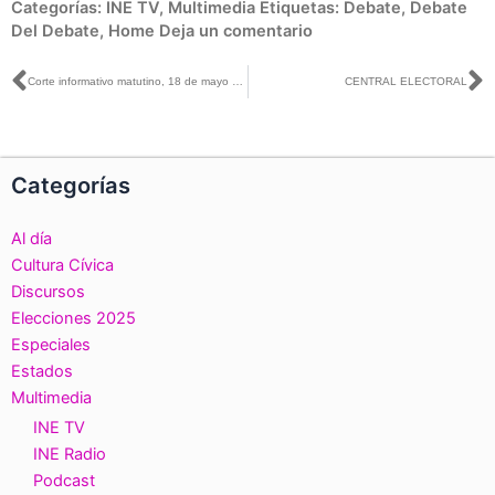
Categorías:
INE TV
,
Multimedia
Etiquetas:
Debate
,
Debate
Del Debate
,
Home
Deja un comentario
Ant
S
Corte informativo matutino, 18 de mayo de 2018
CENTRAL ELECTORAL
Categorías
Al día
Cultura Cívica
Discursos
Elecciones 2025
Especiales
Estados
Multimedia
INE TV
INE Radio
Podcast