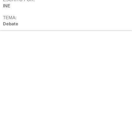
INE
TEMA:
Debate
Reproductor
de
vídeo