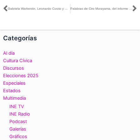
Ant
S
Gabriela Warkentin, Leonardo Curzio y Carlos Puig, moderarán el Tercer Debate Presidencial
Palabras de Ciro Murayama, del informe sobre el Registro de Operaciones de Ingresos y Gastos de los candidatos del Proceso Electoral Federal 2017-2018
Categorías
Al día
Cultura Cívica
Discursos
Elecciones 2025
Especiales
Estados
Multimedia
INE TV
INE Radio
Podcast
Galerías
Gráficos