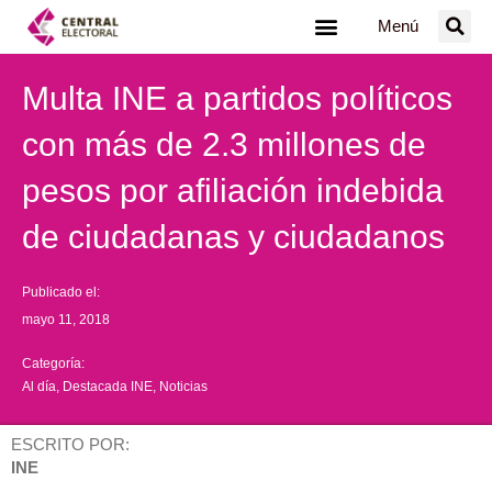
Ir
Menú
al
contenido
Multa INE a partidos políticos
con más de 2.3 millones de
pesos por afiliación indebida
de ciudadanas y ciudadanos
Publicado el:
mayo 11, 2018
Categoría:
Al día
,
Destacada INE
,
Noticias
ESCRITO POR:
INE