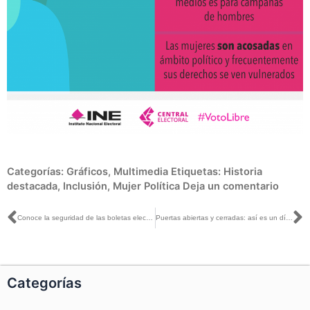
Categorías:
Gráficos
,
Multimedia
Etiquetas:
Historia
destacada
,
Inclusión
,
Mujer Política
Deja un comentario
Ant
S
Conoce la seguridad de las boletas electorales desde su producción hasta la entrega
Puertas abiertas y cerradas: así es un día de trabajo de una CAE
Categorías