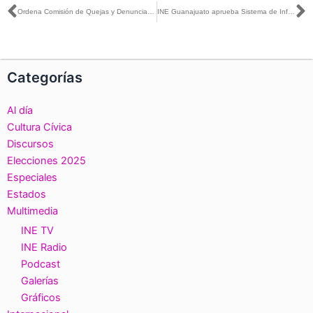
Ant
S
Ordena Comisión de Quejas y Denuncias al PT sustituir promocional pautado en la CDMX en el que aparece imagen de AMLO
INE Guanajuato aprueba Sistema de Información sobre el Desarrollo de la Jornada Electoral (SIJE)
Categorías
Al día
Cultura Cívica
Discursos
Elecciones 2025
Especiales
Estados
Multimedia
INE TV
INE Radio
Podcast
Galerías
Gráficos