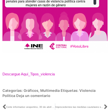
Descargue Aquí_Tipos_violencia
Categorías:
Gráficos
,
Multimedia
Etiquetas:
Violencia
Política
Deja un comentario
Ant
S
Corte informativo vespertino, 30 de abril de 2018
Improcedentes las medidas cautelares solicitadas en contra del promocional denominado “¿Y si los niños fueran candidatos?”