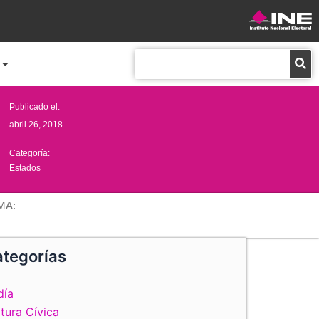
Buscar
Publicado el:
abril 26, 2018
Categoría:
Estados
MA:
tegorías
día
tura Cívica