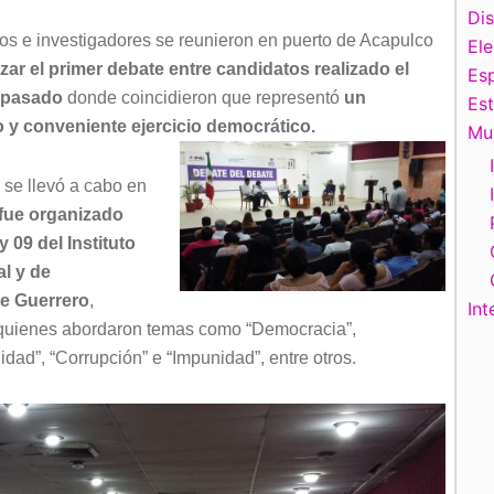
Di
s e investigadores se reunieron en puerto de Acapulco
El
izar el primer debate entre candidatos realizado el
Esp
 pasado
donde coincidieron que representó
un
Es
y conveniente ejercicio democrático.
Mu
 se llevó a cabo en
fue organizado
 09 del Instituto
al y de
de Guerrero
,
Int
s, quienes abordaron temas como “Democracia”,
idad”, “Corrupción” e “Impunidad”, entre otros.