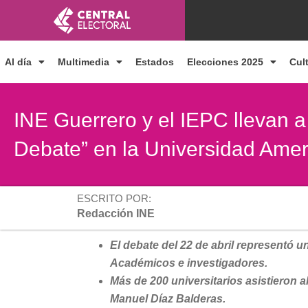
Ir
al
contenido
Al día
Multimedia
Estados
Elecciones 2025
Cul
INE Guerrero y el IEPC llevan 
Debate” en la Universidad Ame
ESCRITO POR:
Redacción INE
El debate del 22 de abril representó 
Académicos e investigadores.
Más de 200 universitarios asistieron a
Manuel Díaz Balderas.