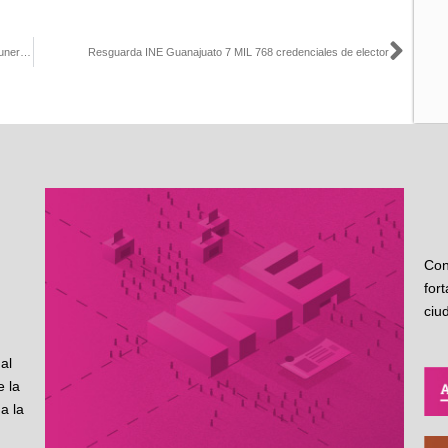
Sigu
‘Absoluta y categóricamente falso que se haya amenazado a comuneros de diversas tenencias que se oponen a la instalación de casillas’: David Alejandro Delgado Arroyo-Vocal Ejecutivo INE Michoacán
Resguarda INE Guanajuato 7 MIL 768 credenciales de elector
Con
for
ciu
al
 la
a la