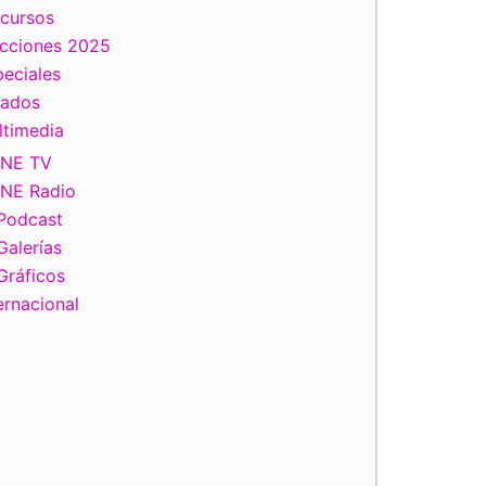
scursos
ecciones 2025
eciales
tados
ltimedia
INE TV
INE Radio
Podcast
Galerías
Gráficos
ernacional