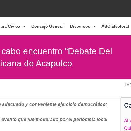
tura Cívica
Consejo General
Discursos
ABC Electoral
a cabo encuentro “Debate Del
ricana de Acapulco
TE
Ca
un adecuado y conveniente ejercicio democrático:
l evento que fue moderado por el periodista local
Al 
Cul