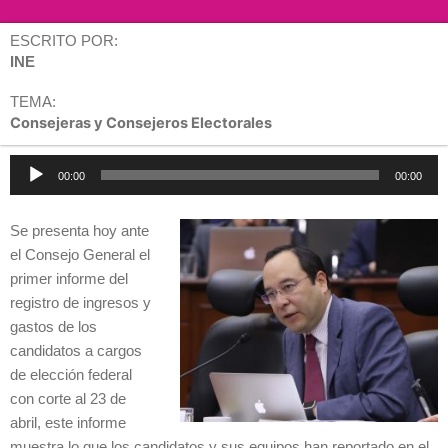
ESCRITO POR:
INE
TEMA:
Consejeras y Consejeros Electorales
Reproductor
00:00
00:00
de
audio
Se presenta hoy ante
el Consejo General el
primer informe del
registro de ingresos y
gastos de los
candidatos a cargos
de elección federal
con corte al 23 de
abril, este informe
muestra lo que los candidatos y sus equipos han reportado en el