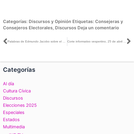
Categorías:
Discursos y Opinión
Etiquetas:
Consejeras y
Consejeros Electorales
,
Discursos
Deja un comentario
Ant
S
Palabras de Edmundo Jacobo sobre el segundo informe, la realización y conclusión de las etapas, actos y actividades trascendentes de los Órganos Electorales
Corte informativo vespertino, 25 de abril de 2018
Categorías
Al día
Cultura Cívica
Discursos
Elecciones 2025
Especiales
Estados
Multimedia