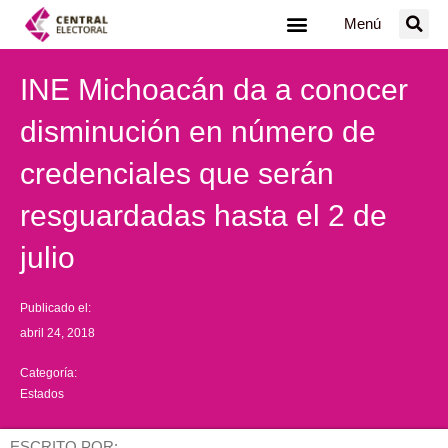
Ir
Menú
al
contenido
INE Michoacán da a conocer
disminución en número de
credenciales que serán
resguardadas hasta el 2 de
julio
Publicado el:
abril 24, 2018
Categoría:
Estados
ESCRITO POR: