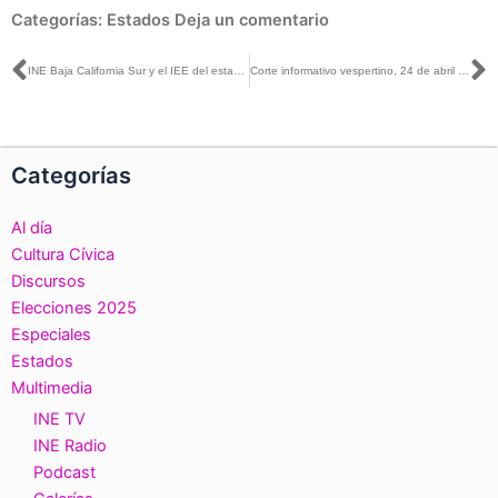
Categorías:
Estados
Deja un comentario
Ant
S
INE Baja California Sur y el IEE del estado organizan curso-taller dirigido a candidatas a puestos de elección popular federal y local
Corte informativo vespertino, 24 de abril de 2018
Categorías
Al día
Cultura Cívica
Discursos
Elecciones 2025
Especiales
Estados
Multimedia
INE TV
INE Radio
Podcast