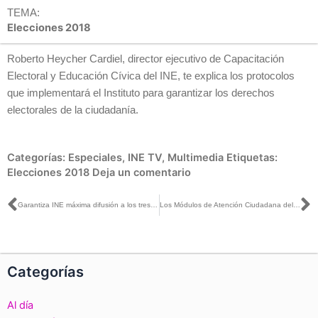
TEMA:
Elecciones 2018
Roberto Heycher Cardiel, director ejecutivo de Capacitación
Electoral y Educación Cívica del INE, te explica los protocolos
que implementará el Instituto para garantizar los derechos
electorales de la ciudadanía.
Categorías:
Especiales
,
INE TV
,
Multimedia
Etiquetas:
Elecciones 2018
Deja un comentario
Ant
S
Garantiza INE máxima difusión a los tres Debates Presidenciales a través de medios de comunicación privados y públicos
Los Módulos de Atención Ciudadana del INE garantizan el acceso a sus servicios a toda la ciudadanía
Categorías
Al día