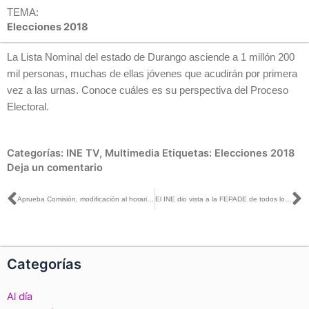
TEMA:
Elecciones 2018
La Lista Nominal del estado de Durango asciende a 1 millón 200
mil personas, muchas de ellas jóvenes que acudirán por primera
vez a las urnas. Conoce cuáles es su perspectiva del Proceso
Electoral.
Categorías:
INE TV
,
Multimedia
Etiquetas:
Elecciones 2018
Deja un comentario
Ant
S
Aprueba Comisión, modificación al horario del segundo debate presidencial y la inclusión del tema de salud en el tercero
El INE dio vista a la FEPADE de todos los casos de irregularidades en el apoyo ciudadano: San Martín
Categorías
Al día