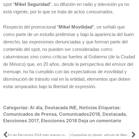
spot “
Mikel Seguridad
”, su difusión en radio y televisión ya no
está vigente, por lo que se trata de actos consumados.
Respecto del promocional “
Mikel Movilidad
”, se señaló que
como parte de un estudio preliminar y bajo la apariencia del buen
derecho, las expresiones denunciadas y que forman parte del
contenido del spot, no pueden ser consideradas como
calumniosas sino como críticas fuertes al Gobierno (de la Ciudad
de México) que, en 20 años, desde la perspectiva del emisor del
mensaje, no ha cumplido con las expectativas de movilidad y
disminución de tránsito vial en la entidad, elementos que deben
estar amparados bajo la libertad de expresión.
Categorías:
Al día
,
Destacada INE
,
Noticias
Etiquetas:
Comunicados de Prensa
,
Comunicados2018
,
Destacada
,
Elecciones 2017
,
Elecciones 2018
Deja un comentario
Ant
S
En las Elecciones 2018 todo avanza conforme a lo programado: Córdova con Gómez Leyva
«Campañas en plural», artículo de Marco Baños, publicado en El Economista