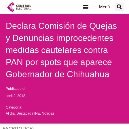
Ir
Menú
al
contenido
Declara Comisión de Quejas
y Denuncias improcedentes
medidas cautelares contra
PAN por spots que aparece
Gobernador de Chihuahua
Publicado el:
abril 2, 2018
Categoría:
Al día
,
Destacada INE
,
Noticias
ESCRITO POR: