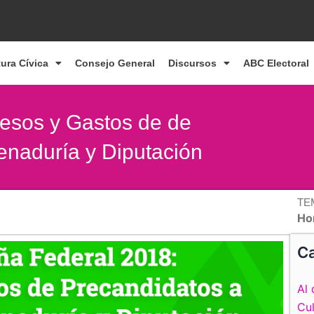
tura Cívica
Consejo General
Discursos
ABC Electoral
esos y Gastos de de
enaduría y Diputación
TE
Ho
Ca
Al 
Cul