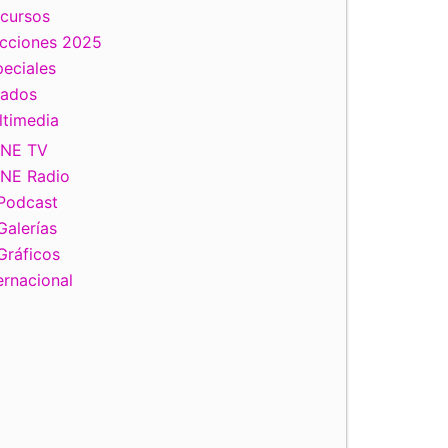
scursos
ecciones 2025
eciales
tados
ltimedia
INE TV
INE Radio
Podcast
Galerías
Gráficos
ernacional