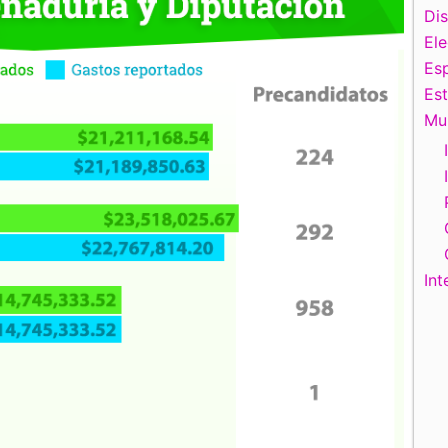
Di
El
Esp
Es
Mu
Int