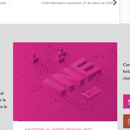
Sigu
Mañana cerramos el capítulo de la fiscalización de aspirantes a Presidencia: Murayama
Corte informativo vespertino, 27 de marzo de 2018
Con
for
ciu
al
 la
a la