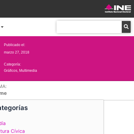
Buscar
Publicado el:
marzo 27, 2018
Categoría:
Gráficos
,
Multimedia
MA:
me
tegorías
día
tura Cívica