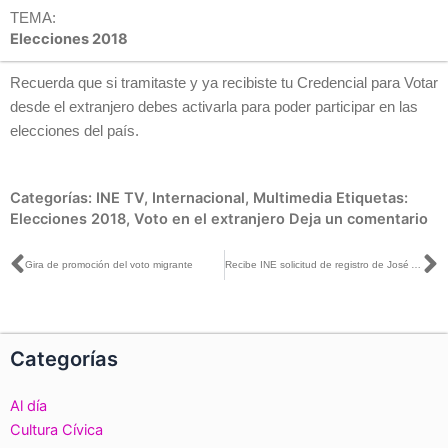
TEMA:
Elecciones 2018
Recuerda que si tramitaste y ya recibiste tu Credencial para Votar
desde el extranjero debes activarla para poder participar en las
elecciones del país.
Categorías:
INE TV
,
Internacional
,
Multimedia
Etiquetas:
Elecciones 2018
,
Voto en el extranjero
Deja un comentario
Ant
S
Gira de promoción del voto migrante
Recibe INE solicitud de registro de José Antonio Meade como candidato a la Presidencia de la República
Categorías
Al día
Cultura Cívica